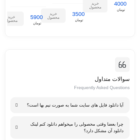
4000
خرید
محصول
تومان
3500
خرید
5900
خرید
محصول
تومان
محصول
تومان
سوالات متداول
Frequently Asked Questions
آیا دانلود فایل های سایت شما به صورت نیم بها است؟
نیم بها بودن دانلود از سرور ایران به معنای ارائه تخفیف ۵۰ درصدی برای
چرا بعضا وقتی محصولی را میخواهم دانلود کنم لینک
دانلود محصولات از سایت هایی است که سرور آنها در ایران قرار دارد.
دانلود آن مشکل دارد؟
این تخفیف به دلیل کاهش هزینه های پهنای باند و اتصال به اینترنت برای