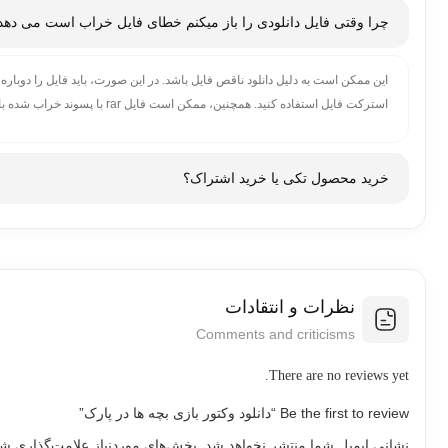
اگر با نرم افزار دانلود منیجر دانلود میکنید بعضی وقت ها برای محصولات با حجم ب
چرا وقتی فایل دانلودی را باز میکنم خطای فایل خراب است می دهد
در این موارد لینک دانلود مشکلی ندارد و شما به راحتی گزینه شروع دانلود رو بزن
استرکت فایل استفاده کنید. همچنین، ممکن است فایل rar با پسوند خراب شده باشد. در این صورت، باید به پشتیبانی سایت پیام بدهید تا لینک محصول را آپدیت کنند.
خرید محصول تکی یا خرید اشتراک؟
این به وابستگی به نیاز شما و فرکانس استفاده از محصول مورد نظر شما بستگی د
طور مداوم از یک محصول استفاده می کنید، خرید اشتراک می تواند اقتصادی تر ب
نیز بدهد. بنابراین، قبل از خرید، بهتر است نیازهای خود را بررسی کنید و بهترین گزی
نظرات و انتقادات
Comments and criticisms
There are no reviews yet.
Be the first to review “دانلود وکتور بازی بچه ها در پارک”
نشانی ایمیل شما منتشر نخواهد شد.
بخش‌های موردنیاز علامت‌گذاری شد