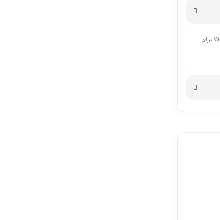
این ممکن است به دلیل دانلود ناقص فایل باشد. در این صورت، باید فایل را دوباره دانلود کرده و سپس تلاش کنید آن را باز کنید. اگر درست نشد از آخرین نسخه نرم افزار WinRar برای
شما به
اضافی را