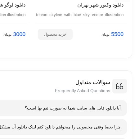
دانلود وکتور شهر تهران
دانلود لوگو 
lion illustration
tehran_skyline_with_blue_sky_vector_illustration
3000
5500
خرید محصول
تومان
تومان
سوالات متداول
Frequently Asked Questions
آیا دانلود فایل های سایت شما به صورت نیم بها است؟
نیم بها بودن دانلود از سرور ایرا
چرا بعضا وقتی محصولی را میخواهم دانلود کنم لینک دانلود آن مشکل
باند و اتصال به اینترنت برای کاربران ایرانی ارائه می شود. با استفاده از این تخف