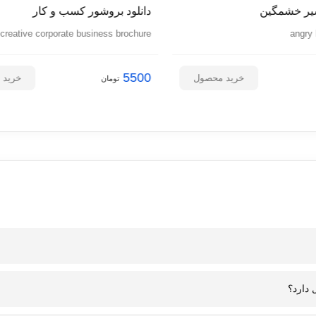
شیر خشمگین
دانلود بروشور کسب و کار
creative corporate business brochure
angry 
5500
خرید محصول
خرید 
تومان
ن به معنای ارائه تخفیف ۵۰ درصدی برای دانلود محصولات از سایت هایی است که سرور آنها در ایران قرار دارد. این تخفیف به دلیل کاهش هزی
 دارد؟
یف، کاربران می توانند به صورت اقتصادی و با سرعت بالا، محصولات مورد نیاز خود را دانلود کنند.