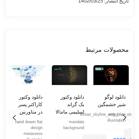
تاریخ انتشار: 1402/03/25
محصولات مرتبط
دانلود لوگو
دانلود وکتور
دانلود وکتور
د
شیر خشمگین
بک گراند
کاراکتر پسر
م
اسلیمی ماندالا
در متاورس
ک
tehran_skyline_with_blue_sky_vec
angry lion
ح
illustration
hand drawn flat
mandala
design
background
r
metaverse
رید
y
صول